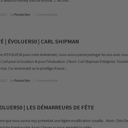
é à Swanton Morely dans le Norfolk. C'est une...
 2023
by
Pivotal Dev
0 commentaire
É | ÉVOLUER50 | CARL SHIPMAN
ire d'EVOLVE50 pour votre événement, nous avons pensé partager les avis avec vous
Carl pour la location et pour l'évaluation :) Nom: Carl Shipman Entreprise: Tourn
ai J'ai récemment eu le privilège d'avoir...
 2023
by
Pivotal Dev
0 commentaire
VOLUER50 | LES DÉMARREURS DE FÊTE
ième que nous avons reçu présentait une légère modification visuelle... Nom: Chris 
te Date d'embauche: 9 juin Cliquez ici pour regarder la vidéo