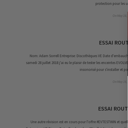
protection pour les un
On
May 16,
ESSAI ROUT
Nom: Adam Sorrell Entreprise: Discothèques VE Date d'embauch
samedi 28 juillet 2018 j'ai eu le plaisir de tester les enceintes E
insonorisé pour s'installer et pour
On
May 16,
ESSAI ROUT
Une autre révision est en cours pour l'offre #EVTESTWIN et quel