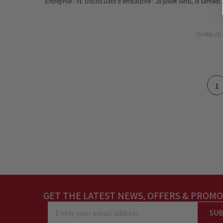
Entreprise : VE Discos Date d'embauche : 28 juillet Ainsi, le samedi 
On
May 16,
1
GET THE LATEST NEWS, OFFERS & PROMO
SUB
Enter your email address