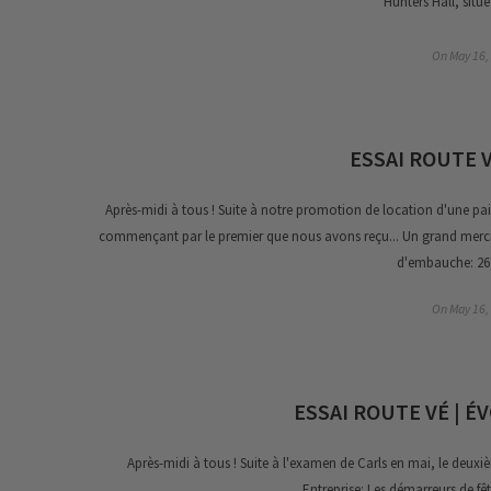
Hunters Hall, situ
On
May 16,
ESSAI ROUTE V
Après-midi à tous ! Suite à notre promotion de location d'une pa
commençant par le premier que nous avons reçu... Un grand merci 
d'embauche: 26 m
On
May 16,
ESSAI ROUTE VÉ | É
Après-midi à tous ! Suite à l'examen de Carls en mai, le deux
Entreprise: Les démarreurs de fê