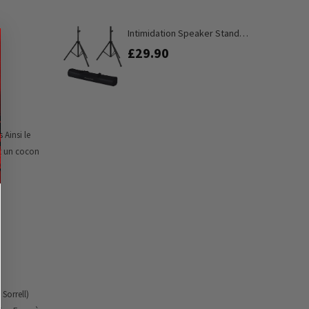
Intimidation Speaker Stand
Pair PA System Tripod Inc
£29.90
Carry Bag
Ainsi le
it un cocon
Sorrell)