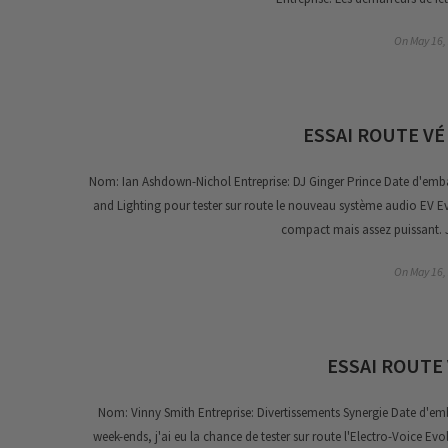
On
May 16,
ESSAI ROUTE VÉ
Nom: Ian Ashdown-Nichol Entreprise: DJ Ginger Prince Date d'embauc
and Lighting pour tester sur route le nouveau système audio EV Ev
compact mais assez puissant. J
On
May 16,
ESSAI ROUTE 
Nom: Vinny Smith Entreprise: Divertissements Synergie Date d'emb
week-ends, j'ai eu la chance de tester sur route l'Electro-Voice Evo