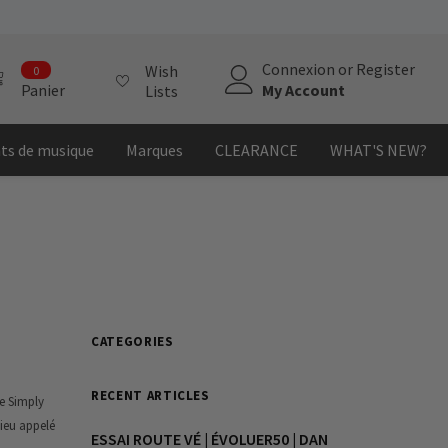
0
Connexion
or
Register
Wish
0
item
My Account
Panier
Lists
ts de musique
Marques
CLEARANCE
WHAT'S NEW?
CATEGORIES
RECENT ARTICLES
e Simply
lieu appelé
ESSAI ROUTE VÉ | ÉVOLUER50 | DAN