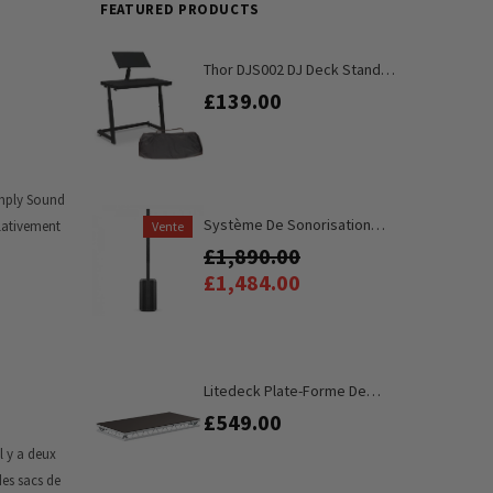
FEATURED PRODUCTS
Thor DJS002 DJ Deck Stand
CDJ Controller Mixer Station
£139.00
De Travail Pour Ordinateur
Portable Avec Sac De
Transport
imply Sound
Système De Sonorisation
elativement
Vente
Colonne Portable Bose L1
£1,890.00
Pro16
£1,484.00
Litedeck Plate-Forme De
Scène Portative En Aluminium
£549.00
De 8 Pi X 4 Pi
l y a deux
des sacs de