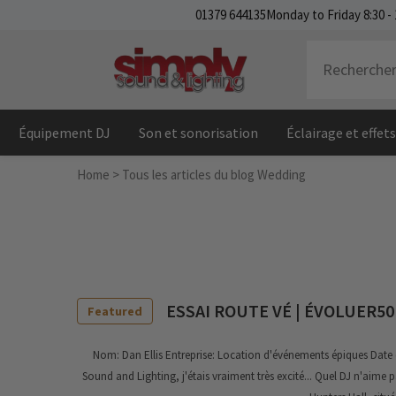
IGNORER ET PASSER AU CONTENU
01379 644135
Monday to Friday 8:30 - 
Équipement DJ
Son et sonorisation
Éclairage et effet
Home
>
Tous les articles du blog
Wedding
ESSAI ROUTE VÉ | ÉVOLUER50 
Featured
Nom: Dan Ellis Entreprise: Location d'événements épiques Date 
Sound and Lighting, j'étais vraiment très excité... Quel DJ n'aime 