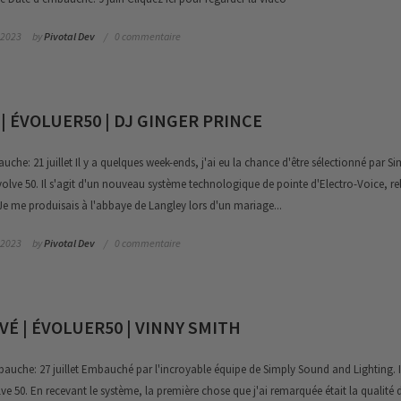
 2023
by
Pivotal Dev
0 commentaire
 | ÉVOLUER50 | DJ GINGER PRINCE
he: 21 juillet Il y a quelques week-ends, j'ai eu la chance d'être sélectionné par S
olve 50. Il s'agit d'un nouveau système technologique de pointe d'Electro-Voice, r
e me produisais à l'abbaye de Langley lors d'un mariage...
 2023
by
Pivotal Dev
0 commentaire
VÉ | ÉVOLUER50 | VINNY SMITH
auche: 27 juillet Embauché par l'incroyable équipe de Simply Sound and Lighting. I
lve 50. En recevant le système, la première chose que j'ai remarquée était la qualité 