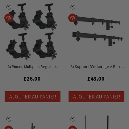
4x Pinces Multiples Réglables
2x Support D'éclairage À Barre
Rhino (25 Mm-50 Mm)
En T Robuste Pulse (1,5 M)
£26.00
£43.00
AJOUTER AU PANIER
AJOUTER AU PANIER