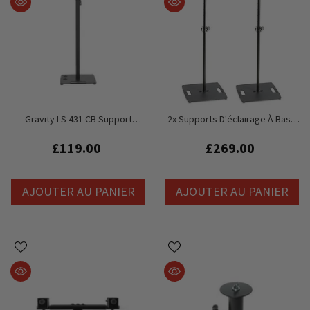
Gravity LS 431 CB Support
2x Supports D'éclairage À Base
D'éclairage Et Support
Carrée Gravity LS331B
D'enceinte Base Carrée
£119.00
£269.00
Compacte En Acier
AJOUTER AU PANIER
AJOUTER AU PANIER