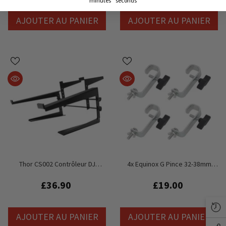
minutes
seconds
AJOUTER AU PANIER
AJOUTER AU PANIER
Thor CS002 Contrôleur DJ
4x Equinox G Pince 32-38mm
Professionnel Et Double Support
Tuyau Crochet Pince Gréement
Pour Ordinateur Portable
DJ Éclairage Support Ferme
£36.90
£19.00
AJOUTER AU PANIER
AJOUTER AU PANIER