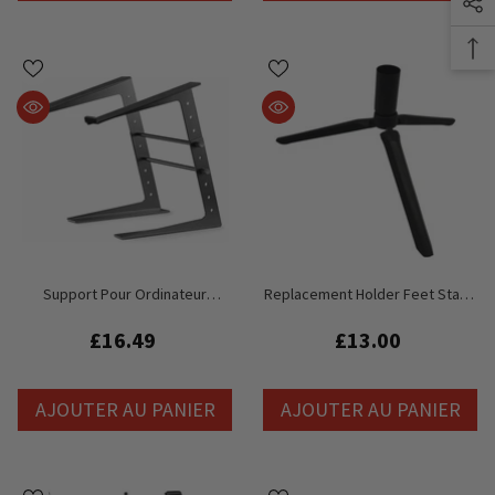
Support Pour Ordinateur
Replacement Holder Feet Stand
Portable DJ Professionnel Thor
For Illumatube
CS001
£16.49
£13.00
AJOUTER AU PANIER
AJOUTER AU PANIER