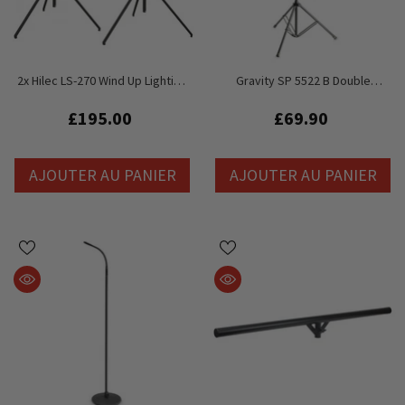
2x Hilec LS-270 Wind Up Lighting
Gravity SP 5522 B Double
Stand Winch TUV 70kg 2.7M DJ
Extension De Haut-Parleur Et
Disco Lighting
Support D'éclairage
£195.00
£69.90
AJOUTER AU PANIER
AJOUTER AU PANIER