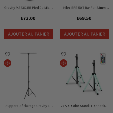
Gravity MS23XLRB Pied De Micro
Hilec BRE-50 T-Bar For 35mm
À Base Ronde Avec Col De
Lighting Stand - 50mm Round
Cygne Et XLR Intégré
Tube 1.5M
£73.00
£69.50
AJOUTER AU PANIER
AJOUTER AU PANIER
Support D'éclairage Gravity LS
2x ADJ Color Stand LED Speaker
TBTV 28 Avec Barre En T, Grand
Stand Trépied Light Up Avec