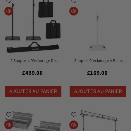
2 Supports D'éclairage De
Support D'éclairage À Base
Tournée Gravity TLS431B Avec
Carrée Blanche Gravity LS 431W
Base Carrée Pour Éclairage
Avec Support Décalé M20
£499.00
£169.00
Disco DJ, Sacs De Transport
Inclus
AJOUTER AU PANIER
AJOUTER AU PANIER