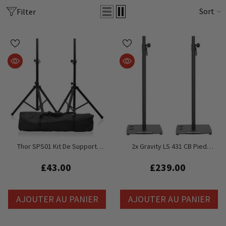
Sort
Filter
Thor SPS01 Kit De Support
2x Gravity LS 431 CB Pied
D'enceinte Paire Avec Étui De
D'éclairage Et Pied D'enceinte
Transport
Avec Base Compacte En Acier
£43.00
£239.00
Carrée Et Option De Montage
Décentré
AJOUTER AU PANIER
AJOUTER AU PANIER