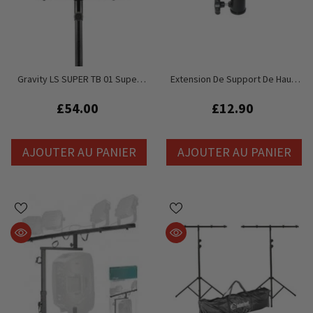
Gravity LS SUPER TB 01 Super
Extension De Support De Haut-
Mini Barre En T Réglable Pour
Parleur 35mm, Pour Éclairage,
Trépied De 35 M
Adaptateur De Support D'effet
£54.00
£12.90
De Lumière, Chapeau Supérieur
AJOUTER AU PANIER
AJOUTER AU PANIER