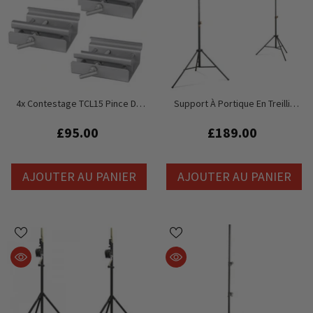
4x Contestage TCL15 Pince De
Support À Portique En Treillis
Tente Kader Support De Poutre
D'éclairage Simply Sound &amp;
M10 M12 Support De Suspension
Lighting R-KIT 3M
£95.00
£189.00
Chapiteau
AJOUTER AU PANIER
AJOUTER AU PANIER