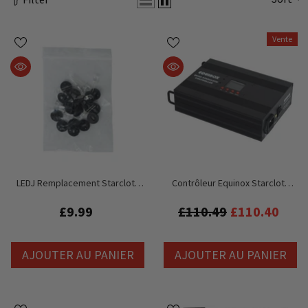
Vente
LEDJ Remplacement Starcloth
Contrôleur Equinox Starcloth
Pack LED Blanc Froid
(EQLED12N/025N/150N)
£9.99
£110.49
£110.40
AJOUTER AU PANIER
AJOUTER AU PANIER