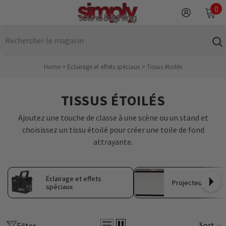
IGNORER ET PASSER AU CONTENU
0
0
it
Home
>
Éclairage et effets spéciaux
>
Tissus étoilés
TISSUS ÉTOILÉS
Ajoutez une touche de classe à une scène ou un stand et
choisissez un tissu étoilé pour créer une toile de fond
attrayante.
Éclairage et effets
Projecteurs
spéciaux
Sort
Filter