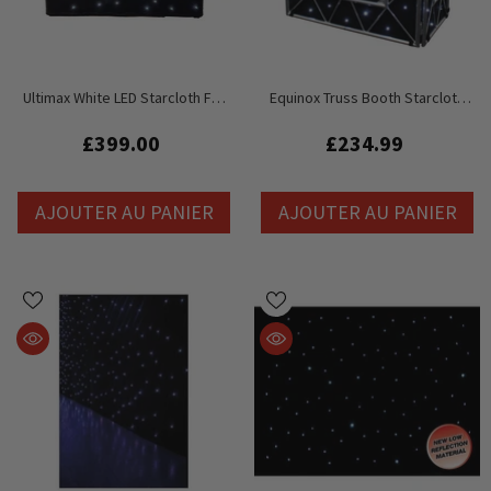
Ultimax White LED Starcloth For
Equinox Truss Booth Starcloth
DJ BoothProXL
Avec LED Blanches
£399.00
£234.99
AJOUTER AU PANIER
AJOUTER AU PANIER