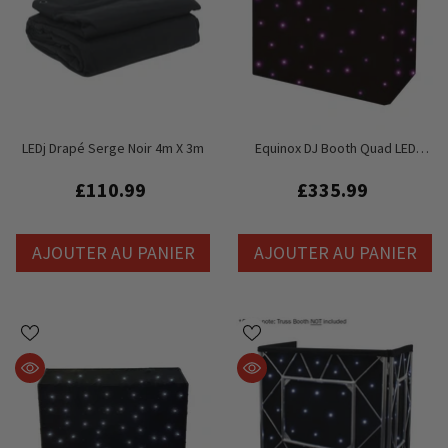
LEDj Drapé Serge Noir 4m X 3m
Equinox DJ Booth Quad LED
Starcloth System MKII
£110.99
£335.99
AJOUTER AU PANIER
AJOUTER AU PANIER