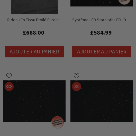
Rideau En Tissu Étoilé Eurolite
Système LED Starcloth LEDJ DMX
RGBA LED DMX (6 M X 4 M)
6 X 3 M, CW MKII
£688.00
£584.99
AJOUTER AU PANIER
AJOUTER AU PANIER