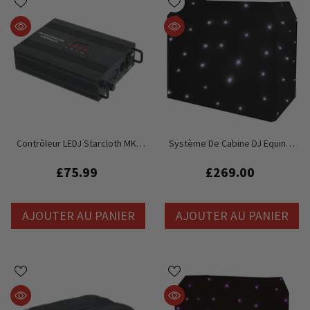
Contrôleur LEDJ Starcloth MKII
Système De Cabine DJ Equinox
(STAR04/08/08A)
(Starcloth Uniquement)
£75.99
£269.00
AJOUTER AU PANIER
AJOUTER AU PANIER