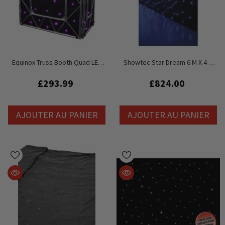
Equinox Truss Booth Quad LED
Showtec Star Dream 6 M X 4 M
Système Starcloth
Starcloth Et Contrôleur
£293.99
£824.00
AJOUTER AU PANIER
AJOUTER AU PANIER