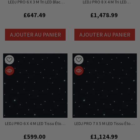
LEDJ PRO 6 X 3 M Tri LED Black
LEDJ PRO 8 X ​​4 M Tri LED
Starcloth (Ajouter Pour STAR12)
Système Starcloth Noir
£647.49
£1,478.99
AJOUTER AU PANIER
AJOUTER AU PANIER
LEDJ PRO 6 X 4 M LED Tissu Étoilé
LEDJ PRO 7 X 5 M LED Tissu Étoilé
Noir (hors Contrôleur)
Noir (hors Contrôleur)
£599.00
£1,124.99