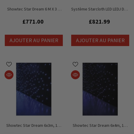
Showtec Star Dream 6 M X 3 M
Système Starcloth LED LEDJ DMX
Starcloth Et Contrôleur
8 X 4,5 M, CW MKII
£771.00
£821.99
AJOUTER AU PANIER
AJOUTER AU PANIER
Showtec Star Dream 6x3m, 144
Showtec Star Dream 6x4m, 128
LED Blanc
LED RVB