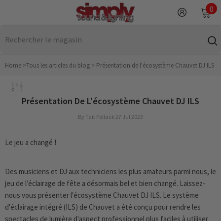
IGNORER ET PASSER AU CONTENU
0
0
it
Home
>
Tous les articles du blog
>
Présentation de l'écosystème Chauvet DJ ILS
Présentation De L'écosystème Chauvet DJ ILS
By
Tait Pollack
27 Jul 2023
Le jeu a changé !
Des musiciens et DJ aux techniciens les plus amateurs parmi nous, le
jeu de l’éclairage de fête a désormais bel et bien changé. Laissez-
nous vous présenter l'écosystème Chauvet DJ ILS. Le système
d'éclairage intégré (ILS) de Chauvet a été conçu pour rendre les
spectacles de lumière d'aspect professionnel plus faciles à utiliser