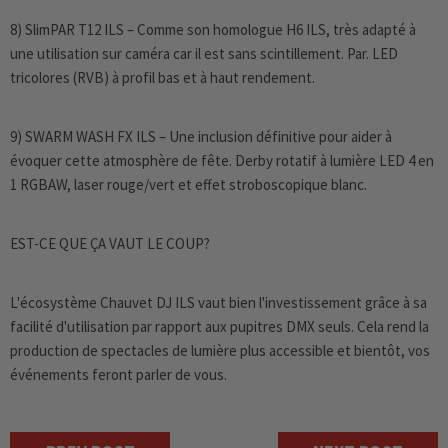
8) SlimPAR T12 ILS – Comme son homologue H6 ILS, très adapté à
une utilisation sur caméra car il est sans scintillement. Par. LED
tricolores (RVB) à profil bas et à haut rendement.
9) SWARM WASH FX ILS – Une inclusion définitive pour aider à
évoquer cette atmosphère de fête. Derby rotatif à lumière LED 4 en
1 RGBAW, laser rouge/vert et effet stroboscopique blanc.
EST-CE QUE ÇA VAUT LE COUP?
L'écosystème Chauvet DJ ILS vaut bien l'investissement grâce à sa
facilité d'utilisation par rapport aux pupitres DMX seuls. Cela rend la
production de spectacles de lumière plus accessible et bientôt, vos
événements feront parler de vous.