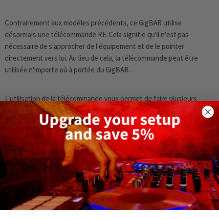
Contrairement aux modèles précédents, ce GigBAR utilise
désormais une télécommande RF. Cela signifie qu'il n'est pas
nécessaire de s'approcher de l'équipement et de le pointer
directement vers lui. Au lieu de cela, la télécommande peut être
utilisée n'importe où à portée du GigBAR.
L'utilisation de la télécommande vous permet de faire plusieurs
choses intéressantes, du changement de vitesse au choix de
couleurs spécifiques et à l'ajustement des types de transition. Il
existe également une option de bouton de gel qui arrête tous les
mouvements mais maintient les lumières allumées. Ceci est utile
lorsque vous souhaitez faire une annonce lors de l'événement.
De plus, avec la télécommande, vous pouvez activer et désactiver
différents effets individuellement. Il peut s'agir par exemple de la
première danse d'un mariage, pour laquelle vous ne souhaitez