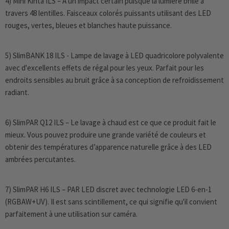
4) Mini Kinta ILS – A un impact certain puisque la lumière brille à
travers 48 lentilles. Faisceaux colorés puissants utilisant des LED
rouges, vertes, bleues et blanches haute puissance.
5) SlimBANK 18 ILS - Lampe de lavage à LED quadricolore polyvalente
avec d'excellents effets de régal pour les yeux. Parfait pour les
endroits sensibles au bruit grâce à sa conception de refroidissement
radiant.
6) SlimPAR Q12 ILS – Le lavage à chaud est ce que ce produit fait le
mieux. Vous pouvez produire une grande variété de couleurs et
obtenir des températures d’apparence naturelle grâce à des LED
ambrées percutantes.
7) SlimPAR H6 ILS – PAR LED discret avec technologie LED 6-en-1
(RGBAW+UV). Il est sans scintillement, ce qui signifie qu'il convient
parfaitement à une utilisation sur caméra.